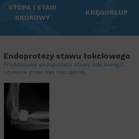
STOPA I STAW
KRĘGOSŁUP
SKOKOWY
Endoprotezy stawu łokciowego
Przykładowe endoprotezy stawu łokciowego,
używane przez nas najczęściej.