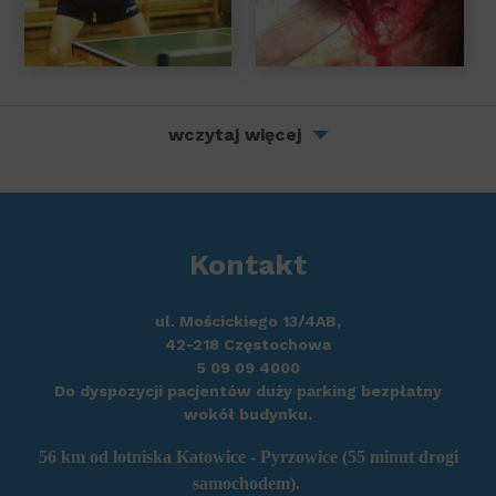
wczytaj więcej
Kontakt
ul. Mościckiego 13/4AB,
42-218 Częstochowa
5 09 09 4000
Do dyspozycji pacjentów duży parking bezpłatny
wokół budynku.
56 km od
lotniska Katowice - Pyrzowice
(55 minut drogi
samochodem).