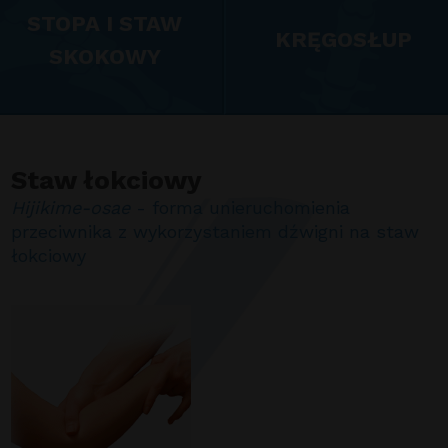
STOPA I STAW
KRĘGOSŁUP
SKOKOWY
Staw łokciowy
Hijikime-osae
- forma unieruchomienia
przeciwnika z wykorzystaniem dźwigni na staw
łokciowy